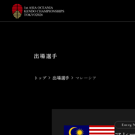
P
l
a
y
e
r
s
出場選手
トップ
出場選手
マレーシア
Entry 
マレ