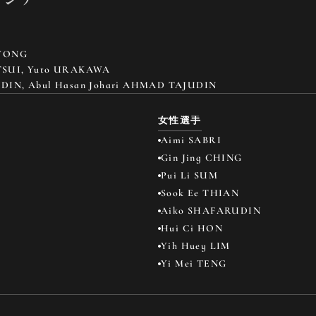
 WONG
TSUI, Yuto URAKAWA
UDIN, Abul Hasan Johari AHMAD TAJUDIN
女性選手
Aimi SABRI
Gin Jing CHING
Pui Li SUM
Sook Ee THIAN
Aiko SHAFARUDIN
Hui Ci HON
Yih Huey LIM
Yi Mei TENG