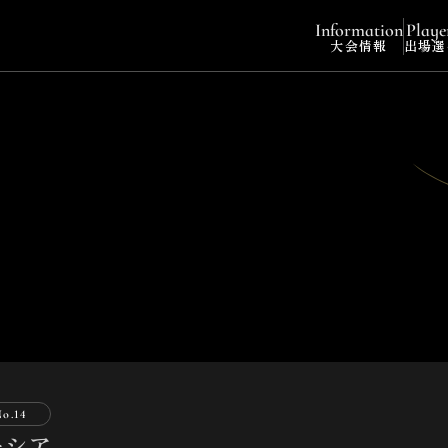
Information
Playe
大会情報
出場選
No.
14
ーシア