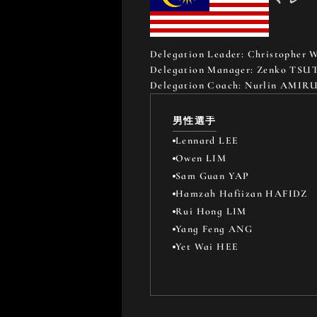
Delegation Leader: 
Christopher
Delegation Manager: 
Zenko TSU
Delegation Coach: 
Nurlin AMIR
男性選手
Lennard LEE
Owen LIM
Sam Guan YAP
Hamzah Hafiizan HAFIDZ
Rui Hong LIM
Yang Feng ANG
Yet Wai HEE