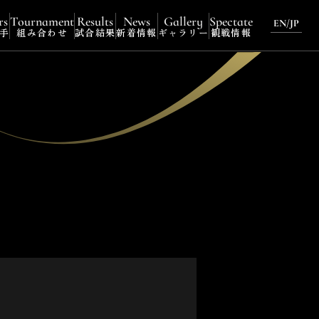
rs
Tournament
Results
News
Gallery
Spectate
EN
/
JP
手
組み合わせ
試合結果
新着情報
ギャラリー
観戦情報