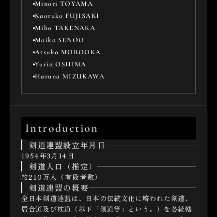
Minori TOYAMA
Kaoruko FUJISAKI
Miho TAKENAKA
Maika SENOO
Atsuko MOROOKA
Yuria OSHIMA
Haruna MIZUKAWA
Introduction
剣道連盟設立年月日
1954年3月14日
剣道人口（推定）
約210万人（有段者数）
剣道連盟の概要
全日本剣道連盟は、日本の伝統文化に培われた剣道、
居合道及び杖道（以下「剣道等」という。）を各統轄