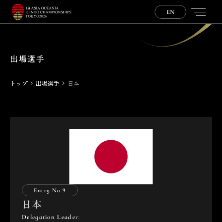
EN
P
l
a
y
e
r
s
出場選手
トップ
出場選手
日本
Entry No.
9
日本
Delegation Leader: 