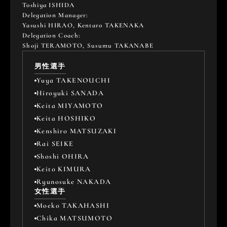
Toshiya ISHIDA
Delegation Manager: 
Yasushi HIRAO, Kentaro TAKENAKA
Delegation Coach: 
Shoji TERAMOTO, Susumu TAKANABE
男性選手
Yuya TAKENOUCHI
Hiroyuki SANADA
Keita MIYAMOTO
Keita HOSHIKO
Kenshiro MATSUZAKI
Rai SEIKE
Shoshi OHIRA
Keito KIMURA
Ryunosuke NAKADA
女性選手
Moeko TAKAHASHI
Chika MATSUMOTO